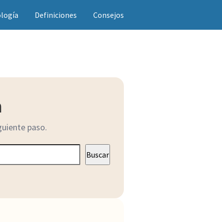
ología
Definiciones
Consejos
a
guiente paso.
Buscar