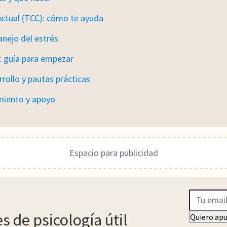
uctual (TCC): cómo te ayuda
anejo del estrés
n: guía para empezar
rrollo y pautas prácticas
miento y apoyo
Espacio para publicidad
T
u
e
 de psicología útil
Quiero ap
m