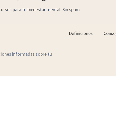
a
ecursos para tu bienestar mental. Sin spam.
i
l
Definiciones
Conse
siones informadas sobre tu